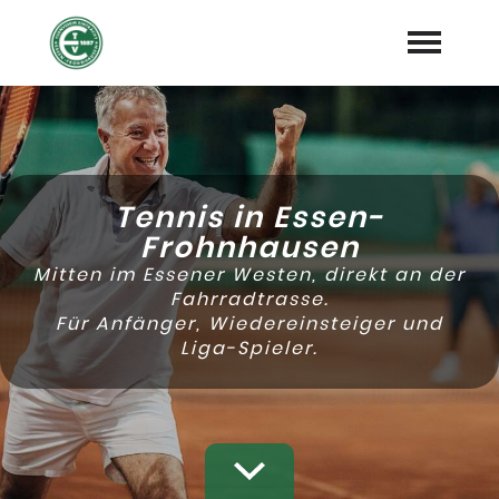
Home
Platzbuchung
Tennis in Essen-
Mitglied werden
Frohnhausen
Mitten im Essener Westen, direkt an der
Training
Fahrradtrasse.
Für Anfänger, Wiedereinsteiger und
Tennis für Kinder
Liga-Spieler.
Mehr
expand_more