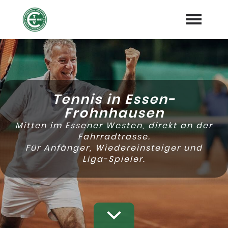
Home
Platzbuchung
Tennis in Essen-
Mitglied werden
Frohnhausen
Mitten im Essener Westen, direkt an der
Training
Fahrradtrasse.
Für Anfänger, Wiedereinsteiger und
Tennis für Kinder
Liga-Spieler.
Mehr
expand_more