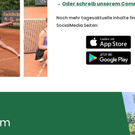
→
Oder schreib unserem Comm
Noch mehr tagesaktuelle Inhalte fi
SocialMedia Seiten:
im